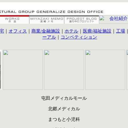
宅
｜
オフィス
｜
商業/金融施設
｜
ホテル
｜
医療/福祉施設
｜
工場
ーアル
｜
コンペティション
屯田メディカルモール
北郷メディカル
まつもと小児科