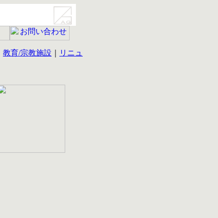
｜
教育/宗教施設
｜
リニュ