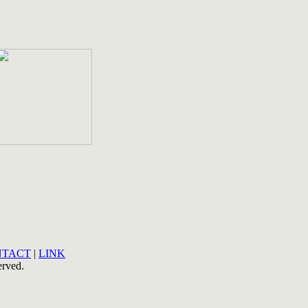
NTACT
|
LINK
rved.