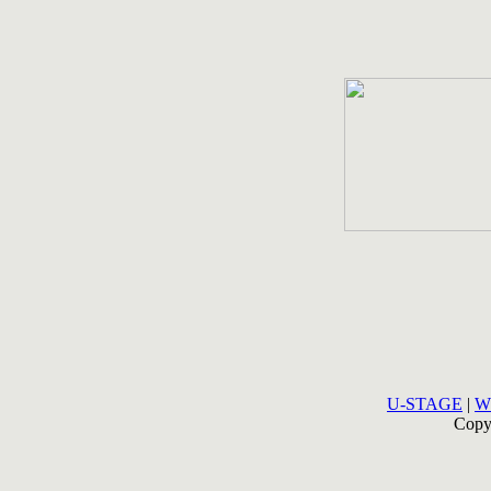
U-STAGE
|
W
Copy